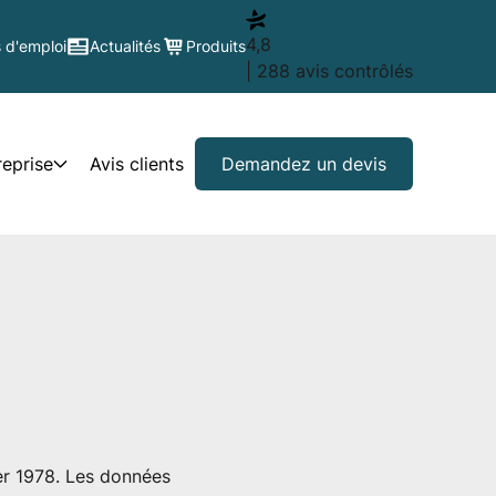
4,8
 d'emploi
Actualités
Produits
| 288 avis contrôlés
reprise
Avis clients
Demandez un devis
ier 1978. Les données